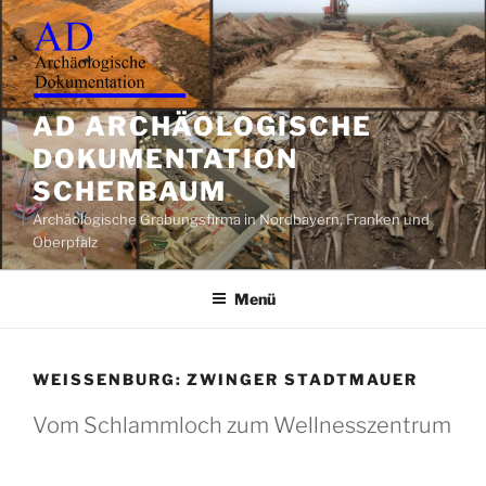
Zum
Inhalt
springen
AD ARCHÄOLOGISCHE
DOKUMENTATION
SCHERBAUM
Archäologische Grabungsfirma in Nordbayern, Franken und
Oberpfalz
Menü
WEISSENBURG: ZWINGER STADTMAUER
Vom Schlammloch zum Wellnesszentrum