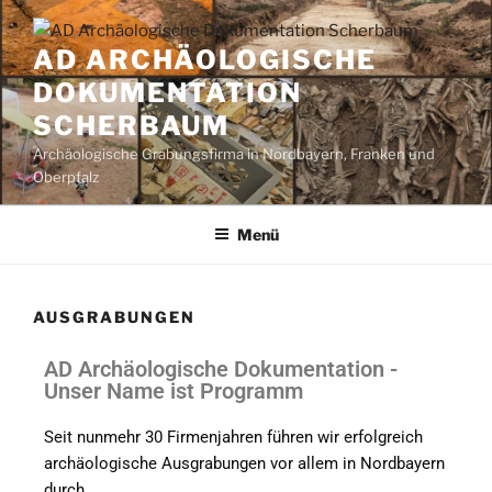
AD ARCHÄOLOGISCHE
DOKUMENTATION
SCHERBAUM
Archäologische Grabungsfirma in Nordbayern, Franken und
Oberpfalz
Menü
AUSGRABUNGEN
AD Archäologische Dokumentation -
Unser Name ist Programm
Seit nunmehr 30 Firmenjahren führen wir erfolgreich
archäologische Ausgrabungen vor allem in Nordbayern
durch.